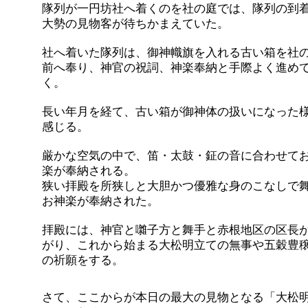
隊列が一円坊社へ着くのを社の庭では、隊列の到
大勢の見物客が待ちかまえていた。
社へ着いた隊列は、御神幟旗を入れる古い箱を社
前へ奉り、神官の祝詞、神楽奉納と手際よく進め
く。
長い年月を経て、古い箱が御神体の扱いになった
感じる。
厳かな空気の中で、笛・太鼓・鉦の音に合わせて
楽が奉納される。
狭い拝殿を所狭しと大胆かつ優雅な身のこなしで
お神楽が奉納された。
拝殿には、神官と囃子方と舞手と赤根地区の区長
がり、これから始まる大松明立ての無事や五穀豊
の祈願をする。
さて、ここからが本日の最大の見物となる「大松