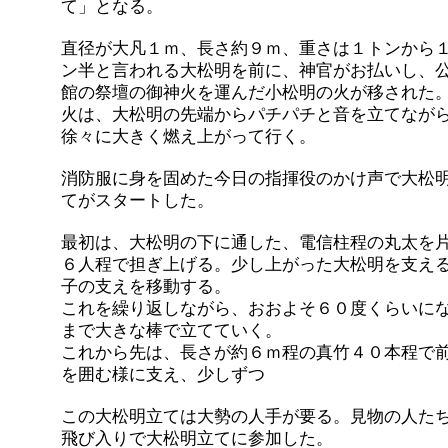
て」となる。
直径が大凡１ｍ、長さ約９ｍ、重さは１トンから
ン半と言われる大松明を前に、神官がお払いし、
館の祭壇の御神火を運んだ小松明の火が移された
火は、大松明の先端からパチパチと音を立てなが
徐々に大きく燃え上がって行く。
消防服に身を固めた今日の指揮役のかけ声で大松
てがスタートした。
最初は、大松明の下に通した、電信柱程の丸太を
６人程で担ぎ上げる。少し上がった大松明を支え
子の支えを移動する。
これを繰り返しながら、おおよそ６０度くらいに
まで大きな棒で立てていく。
これから先は、長さが約６ｍ程の真竹４０本程で
を囲む様に支え、少しずつ
この大松明立ては大勢の人手が要る。見物の人た
飛び入りで大松明立てに参加した。