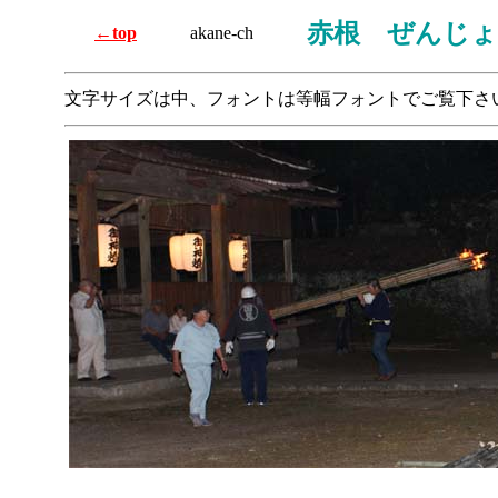
赤根 ぜんじ
←top
akane-ch
文字サイズは中、フォントは等幅フォントでご覧下さ