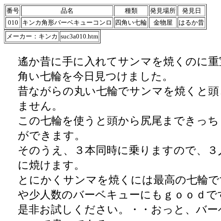
番号
品名
種類
発見場所
発見日
010
キンカ角形バーベキューコンロ
四角い七輪
金物屋
はるか昔
メーカー：キンカ
suc3a010.htm
遙か昔に手に入れてサンマを焼くのに重
角い七輪を今日見つけました。
昔ながらの丸い七輪でサンマを焼くと頭
ません。
この七輪を使うと頭から尻尾まできっち
ができます。
そのうえ、３本同時に乗りますので、３
に焼けます。
とにかくサンマを焼くには最高の七輪で
や少人数のバーベキューにもｇｏｏｄで
是非お試しください。・・おっと、バー