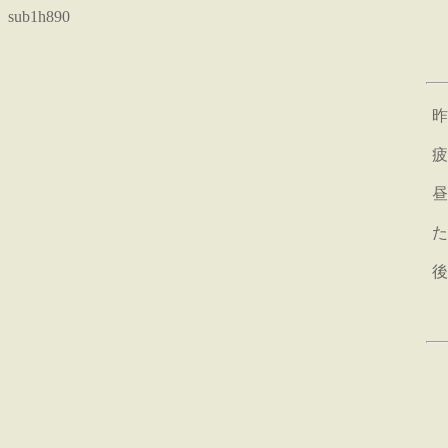
sub1h890
昨
疲
昼
た
後