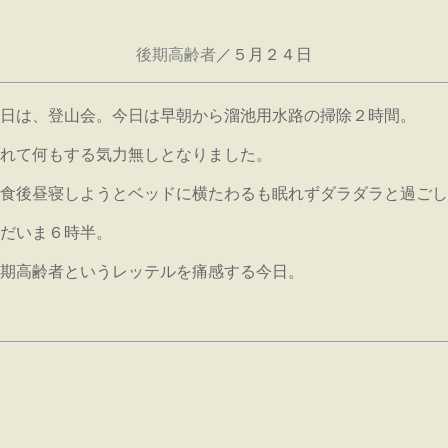
後期高齢者
／５月２４日
日は、登山会。今日は早朝から溜池用水路の掃除２時間。
れて何もする気力無しとなりました。
食後昼寝しようとベッドに横たわるも眠れずダラダラと過ごし
だいま６時半。
期高齢者というレッテルを痛感する今日。