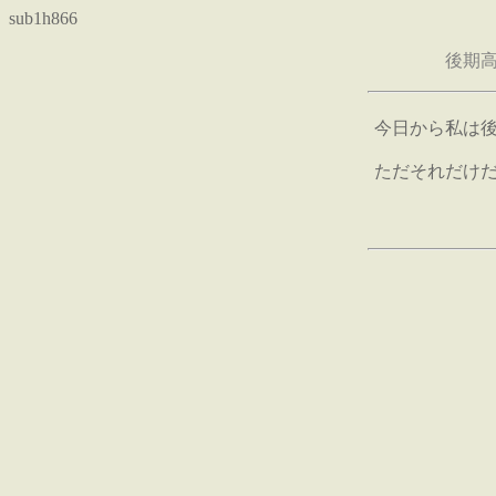
sub1h866
後期
今日から私は
ただそれだけ