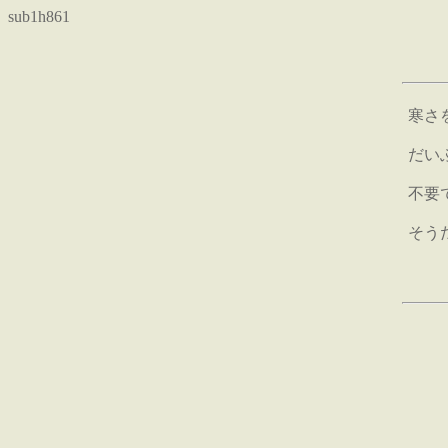
sub1h861
寒さ
だい
不要
そう