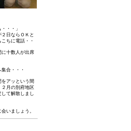
も・・・」
が２日ならＯＫと
ちこちに電話・・
間に十数人が出席
へ集合・・・
間をアッという間
、２月の別府地区
定して解散しまし
に会いましょう。