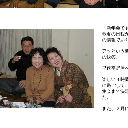
「新年会で
敏君の日程
の情報であ
アッという
の快答。
・
早速平野屋
楽しい４時
に過ごして
集会まで決
た。
また、２月